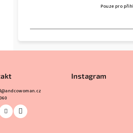
Pouze pro při
akt
Instagram
d
@
andcowoman.cz
060