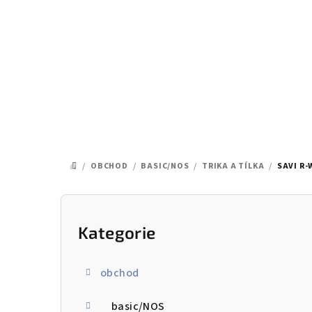
Přejít
na
obsah
/
OBCHOD
/
BASIC/NOS
/
TRIKA A TÍLKA
/
SAVI R-
DOMŮ
P
o
Kategorie
Přeskočit
kategorie
s
obchod
t
basic/NOS