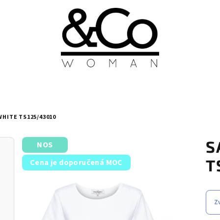
WHITE TS125/43010
S
NOS
T
Cena je doporučená MOC
Z