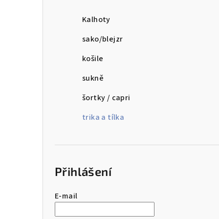
r
a
Kalhoty
n
sako/blejzr
n
košile
í
sukně
p
šortky / capri
a
trika a tílka
n
e
l
Přihlášení
E-mail