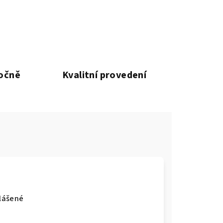
ročně
Kvalitní provedení
hlášené