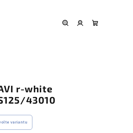
Hledat
Přihlášení
Nákupní
košík
AVI r-white
S125/43010
volte variantu