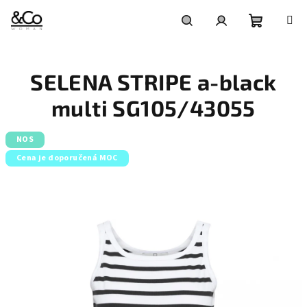
Přejít
na
obsah
Nákupní
Hledat
Přihlášení
SELENA STRIPE a-black
košík
multi SG105/43055
NOS
Cena je doporučená MOC