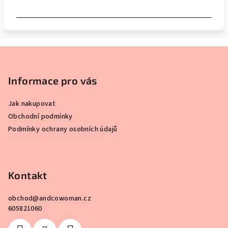
Z
á
p
Informace pro vás
a
Jak nakupovat
t
Obchodní podmínky
í
Podmínky ochrany osobních údajů
Kontakt
obchod
@
andcowoman.cz
605821060